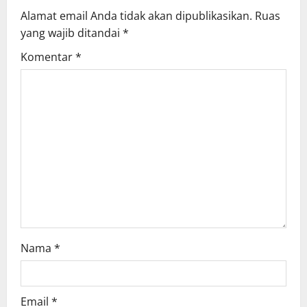
a
Alamat email Anda tidak akan dipublikasikan.
Ruas
v
yang wajib ditandai
*
i
Komentar
*
g
a
t
i
o
n
Nama
*
Email
*