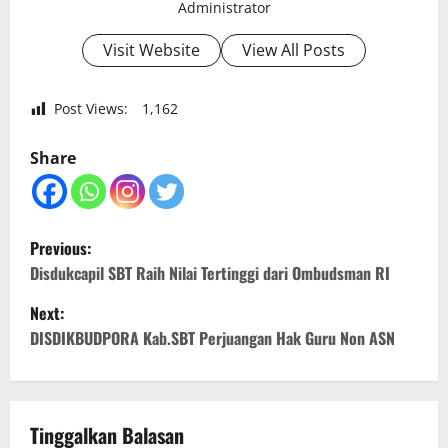
Administrator
Visit Website
View All Posts
Post Views:
1,162
Share
P
Previous:
o
Disdukcapil SBT Raih Nilai Tertinggi dari Ombudsman RI
Next:
s
DISDIKBUDPORA Kab.SBT Perjuangan Hak Guru Non ASN
t
n
Tinggalkan Balasan