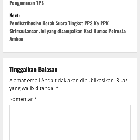
Pengamanan TPS
s
Next:
t
Pendistribusian Kotak Suara Tingkst PPS Ke PPK
SirimauLancar .Ini yang disampaikan Kasi Humas Polresta
n
Ambon
a
v
Tinggalkan Balasan
i
Alamat email Anda tidak akan dipublikasikan.
Ruas
g
yang wajib ditandai
*
Komentar
*
a
t
i