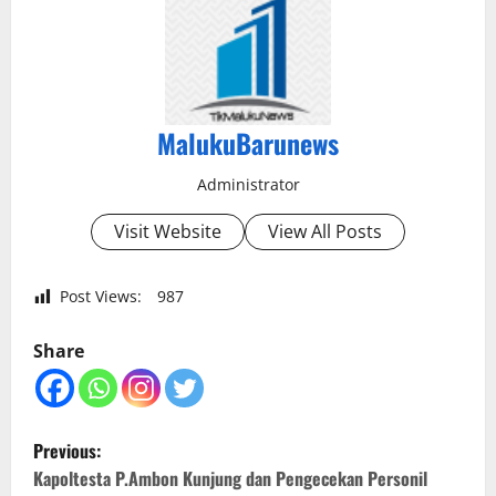
MalukuBarunews
Administrator
Visit Website
View All Posts
Post Views:
987
Share
P
Previous:
o
Kapoltesta P.Ambon Kunjung dan Pengecekan Personil