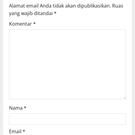
Alamat email Anda tidak akan dipublikasikan.
Ruas
i
yang wajib ditandai
*
g
Komentar
*
a
t
i
o
n
Nama
*
Email
*