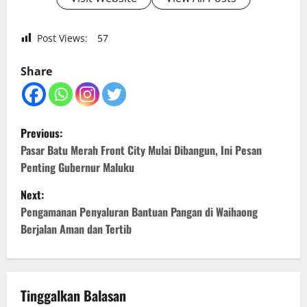
Post Views:
57
Share
P
Previous:
o
Pasar Batu Merah Front City Mulai Dibangun, Ini Pesan
Penting Gubernur Maluku
s
Next:
t
Pengamanan Penyaluran Bantuan Pangan di Waihaong
Berjalan Aman dan Tertib
n
a
v
Tinggalkan Balasan