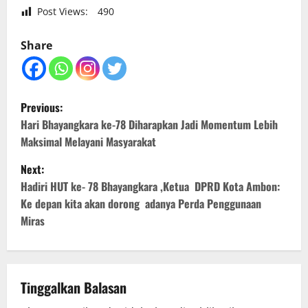
Post Views:
490
Share
P
Previous:
o
Hari Bhayangkara ke-78 Diharapkan Jadi Momentum Lebih
Maksimal Melayani Masyarakat
s
Next:
t
Hadiri HUT ke- 78 Bhayangkara ,Ketua DPRD Kota Ambon:
Ke depan kita akan dorong adanya Perda Penggunaan
n
Miras
a
v
Tinggalkan Balasan
i