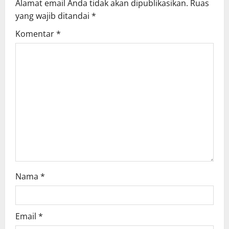
Alamat email Anda tidak akan dipublikasikan.
Ruas
g
yang wajib ditandai
*
Komentar
*
a
t
i
o
n
Nama
*
Email
*