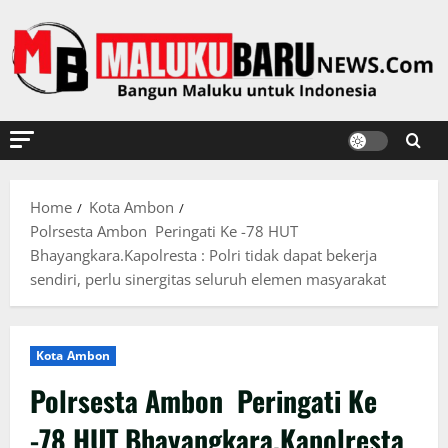
Skip
to
content
Home
Kota Ambon
Polrsesta Ambon Peringati Ke -78 HUT
Bhayangkara.Kapolresta : Polri tidak dapat bekerja
sendiri, perlu sinergitas seluruh elemen masyarakat
Kota Ambon
Polrsesta Ambon Peringati Ke
-78 HUT Bhayangkara.Kapolresta