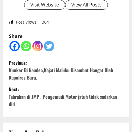
Visit Website
View All Posts
Post Views:
364
Share
P
Previous:
o
Kunker Di Namlea,Kajati Maluku Disambut Hangat Oleh
Kapolres Buru.
s
Next:
t
Tabrakan di JMP , Pengemudi Motor jatuh tidak sadarkan
diri
n
a