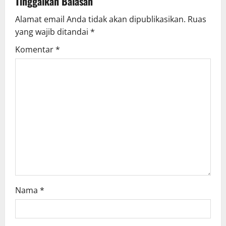
v
Tinggalkan Balasan
Alamat email Anda tidak akan dipublikasikan.
Ruas
i
yang wajib ditandai
*
g
Komentar
*
a
t
i
o
n
Nama
*