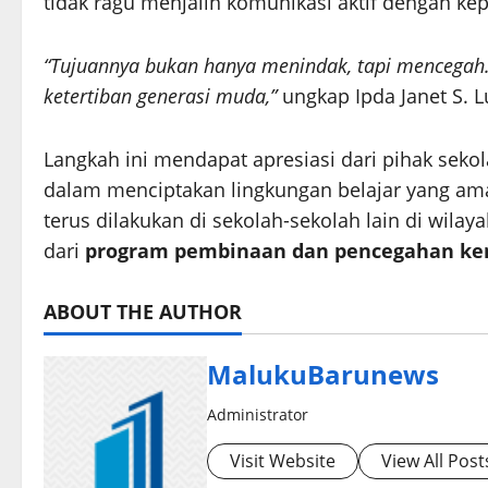
tidak ragu menjalin komunikasi aktif dengan kep
“Tujuannya bukan hanya menindak, tapi mencegah.
ketertiban generasi muda,”
ungkap Ipda Janet S. 
Langkah ini mendapat apresiasi dari pihak sek
dalam menciptakan lingkungan belajar yang ama
terus dilakukan di sekolah-sekolah lain di wil
dari
program pembinaan dan pencegahan ke
ABOUT THE AUTHOR
MalukuBarunews
Administrator
Visit Website
View All Post