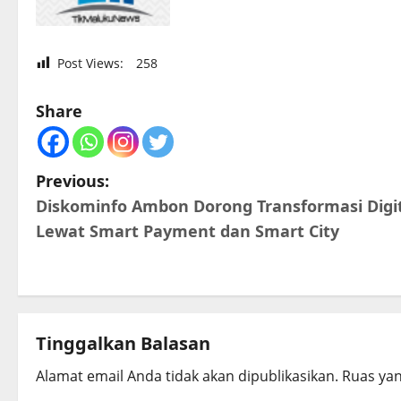
Post Views:
258
Share
P
Previous:
Diskominfo Ambon Dorong Transformasi Digi
o
Lewat Smart Payment dan Smart City
s
t
n
Tinggalkan Balasan
a
Alamat email Anda tidak akan dipublikasikan.
Ruas yan