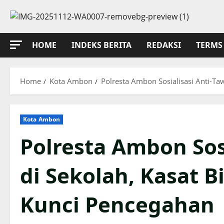
Skip
to
content
HOME
INDEKS BERITA
REDAKSI
TERMS 
Home
Kota Ambon
Polresta Ambon Sosialisasi Anti-T
Kota Ambon
Polresta Ambon Sos
di Sekolah, Kasat 
Kunci Pencegahan