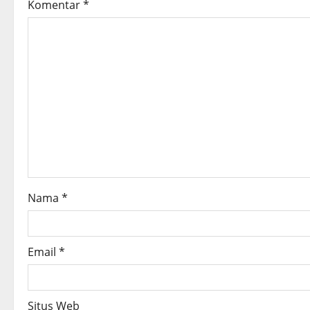
v
Komentar
*
i
g
a
t
i
o
Nama
*
n
Email
*
Situs Web