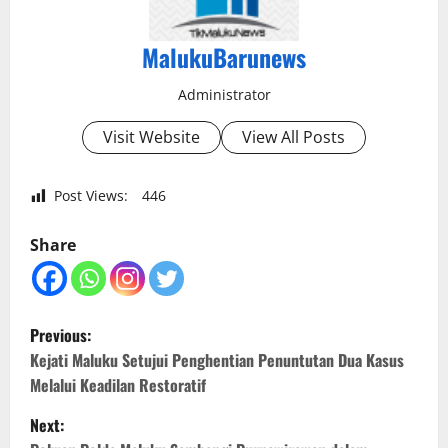
MalukuBarunews
Administrator
Visit Website
View All Posts
Post Views:
446
Share
P
Previous:
o
Kejati Maluku Setujui Penghentian Penuntutan Dua Kasus
Melalui Keadilan Restoratif
s
Next: