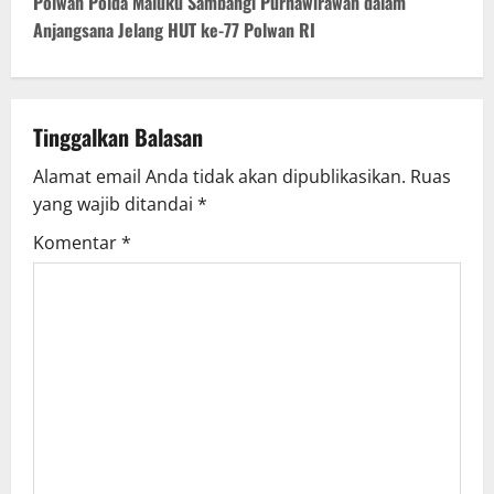
t
Polwan Polda Maluku Sambangi Purnawirawan dalam
Anjangsana Jelang HUT ke-77 Polwan RI
n
a
v
Tinggalkan Balasan
Alamat email Anda tidak akan dipublikasikan.
Ruas
i
yang wajib ditandai
*
g
Komentar
*
a
t
i
o
n