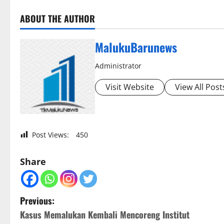
ABOUT THE AUTHOR
MalukuBarunews
Administrator
Visit Website
View All Post
Post Views:
450
Share
P
Previous:
Kasus Memalukan Kembali Mencoreng Institut