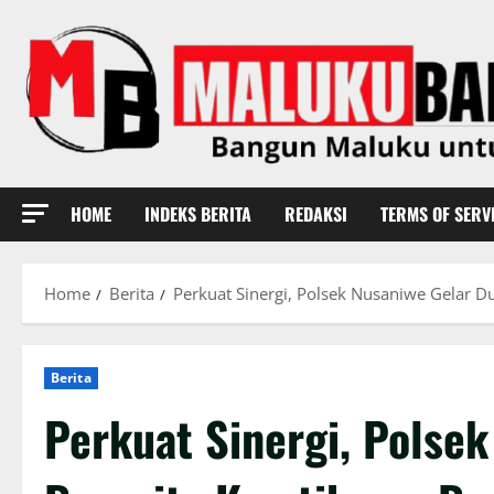
Skip
to
content
HOME
INDEKS BERITA
REDAKSI
TERMS OF SERV
Home
Berita
Perkuat Sinergi, Polsek Nusaniwe Gelar
Berita
Perkuat Sinergi, Polse