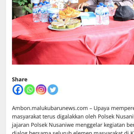
Share
Ambon.malukubarunews.com – Upaya memperera
masyarakat terus digalakkan oleh Polsek Nusaniw
jajaran Polsek Nusaniwe menggelar kegiatan be
dialog bersama seluruh elemen masyarakat di 