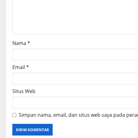
t
i
o
n
Nama
*
Email
*
Situs Web
Simpan nama, email, dan situs web saya pada pera