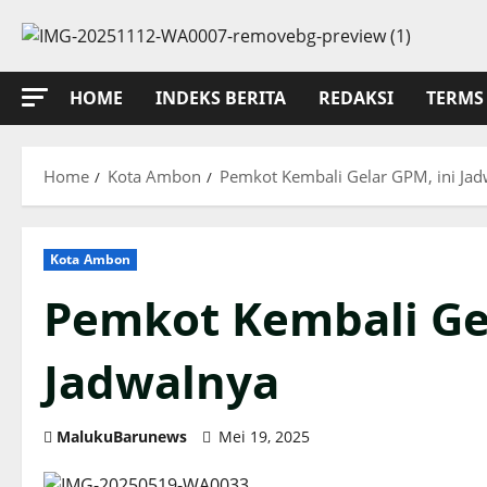
Skip
to
content
HOME
INDEKS BERITA
REDAKSI
TERMS 
Home
Kota Ambon
Pemkot Kembali Gelar GPM, ini Ja
Kota Ambon
Pemkot Kembali Gel
Jadwalnya
MalukuBarunews
Mei 19, 2025