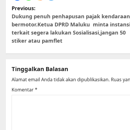
P
Previous:
Dukung penuh penhapusan pajak kendaraan
o
bermotor.Ketua DPRD Maluku minta instans
s
terkait segera lakukan Sosialisasi,jangan 50
stiker atau pamflet
t
n
a
Tinggalkan Balasan
Alamat email Anda tidak akan dipublikasikan.
Ruas yan
v
Komentar
*
i
g
a