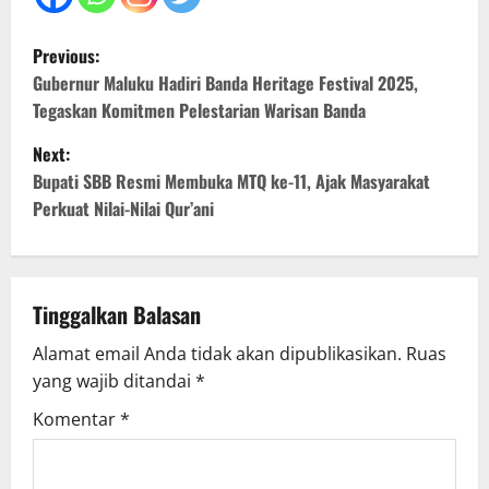
P
Previous:
o
Gubernur Maluku Hadiri Banda Heritage Festival 2025,
Tegaskan Komitmen Pelestarian Warisan Banda
s
Next:
t
Bupati SBB Resmi Membuka MTQ ke-11, Ajak Masyarakat
Perkuat Nilai-Nilai Qur’ani
n
a
v
Tinggalkan Balasan
Alamat email Anda tidak akan dipublikasikan.
Ruas
i
yang wajib ditandai
*
g
Komentar
*
a