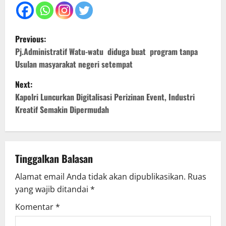
P
Previous:
o
Pj.Administratif Watu-watu diduga buat program tanpa
Usulan masyarakat negeri setempat
s
Next:
t
Kapolri Luncurkan Digitalisasi Perizinan Event, Industri
Kreatif Semakin Dipermudah
n
a
v
Tinggalkan Balasan
Alamat email Anda tidak akan dipublikasikan.
Ruas
i
yang wajib ditandai
*
g
Komentar
*
a