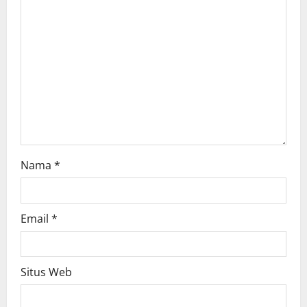
t
i
o
n
Nama
*
Email
*
Situs Web