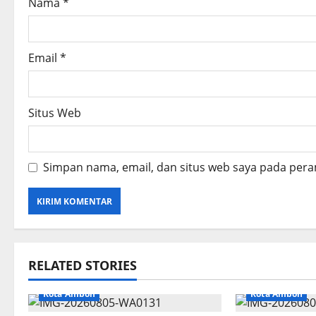
Nama
*
n
Email
*
Situs Web
Simpan nama, email, dan situs web saya pada pera
RELATED STORIES
Kota Ambon
Kota Ambon