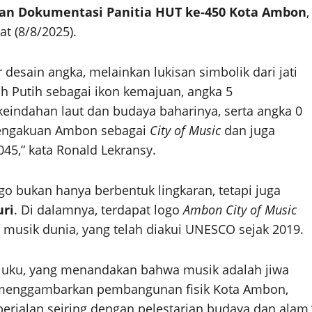
 dan Dokumentasi Panitia HUT ke-450 Kota Ambon
,
t (8/8/2025).
desain angka, melainkan lukisan simbolik dari jati
 Putih sebagai ikon kemajuan, angka 5
eindahan laut dan budaya baharinya, serta angka 0
pengakuan Ambon sebagai
City of Music
dan juga
45,” kata Ronald Lekransy.
o bukan hanya berbentuk lingkaran, tetapi juga
uri
. Di dalamnya, terdapat logo
Ambon City of Music
musik dunia, yang telah diakui UNESCO sejak 2019.
aluku, yang menandakan bahwa musik adalah jiwa
ang menggambarkan pembangunan fisik Kota Ambon,
erjalan seiring dengan pelestarian budaya dan alam,