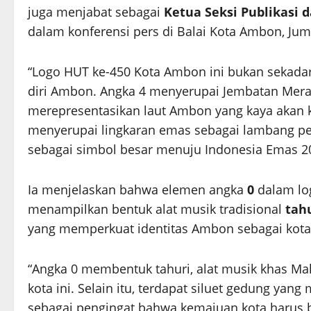
juga menjabat sebagai
Ketua Seksi Publikasi
dalam konferensi pers di Balai Kota Ambon, Juma
“Logo HUT ke-450 Kota Ambon ini bukan sekadar 
diri Ambon. Angka 4 menyerupai Jembatan Merah
merepresentasikan laut Ambon yang kaya akan k
menyerupai lingkaran emas sebagai lambang 
sebagai simbol besar menuju Indonesia Emas 20
Ia menjelaskan bahwa elemen angka
0
dalam log
menampilkan bentuk alat musik tradisional
tah
yang memperkuat identitas Ambon sebagai kota 
“Angka 0 membentuk tahuri, alat musik khas M
kota ini. Selain itu, terdapat siluet gedung y
sebagai pengingat bahwa kemajuan kota harus b