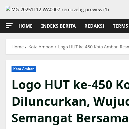
Skip
to
content
HOME
INDEKS BERITA
REDAKSI
TERMS 
Home
Kota Ambon
Logo HUT ke-450 Kota Ambon Resmi
Kota Ambon
Logo HUT ke-450 K
Diluncurkan, Wujud
Semangat Bersama