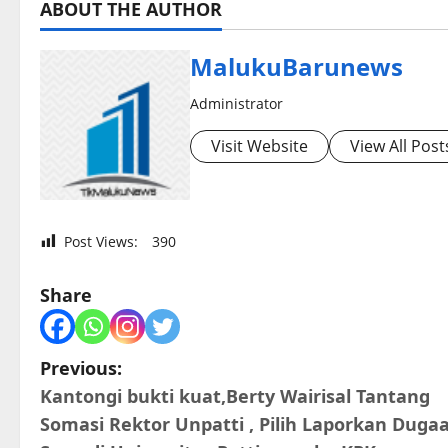
ABOUT THE AUTHOR
MalukuBarunews
Administrator
Visit Website
View All Post
Post Views:
390
Share
P
Previous:
Kantongi bukti kuat,Berty Wairisal Tantang
o
Somasi Rektor Unpatti , Pilih Laporkan Duga