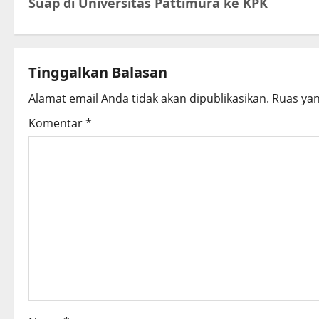
s
Suap di Universitas Pattimura ke KPK
t
n
Tinggalkan Balasan
a
Alamat email Anda tidak akan dipublikasikan.
Ruas yan
v
Komentar
*
i
g
a
t
i
o