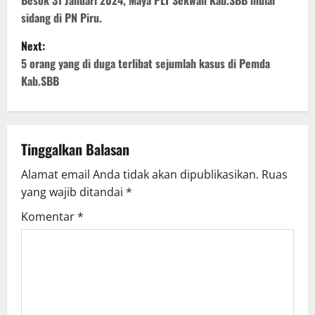
o
sidang di PN Piru.
s
Next:
t
5 orang yang di duga terlibat sejumlah kasus di Pemda
Kab.SBB
n
a
v
Tinggalkan Balasan
Alamat email Anda tidak akan dipublikasikan.
Ruas
i
yang wajib ditandai
*
g
Komentar
*
a
t
i