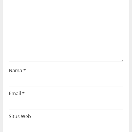
a
t
i
o
n
Nama
*
Email
*
Situs Web