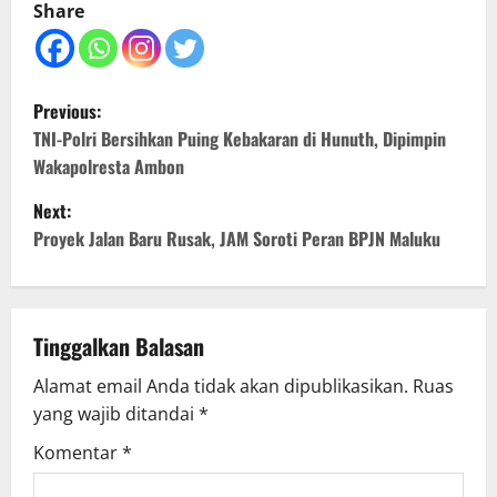
Share
P
Previous:
o
TNI-Polri Bersihkan Puing Kebakaran di Hunuth, Dipimpin
Wakapolresta Ambon
s
Next:
t
Proyek Jalan Baru Rusak, JAM Soroti Peran BPJN Maluku
n
a
Tinggalkan Balasan
v
Alamat email Anda tidak akan dipublikasikan.
Ruas
yang wajib ditandai
*
i
Komentar
*
g