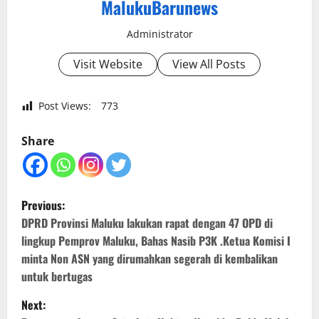
MalukuBarunews
Administrator
Visit Website
View All Posts
Post Views:
773
Share
P
Previous:
o
DPRD Provinsi Maluku lakukan rapat dengan 47 OPD di
lingkup Pemprov Maluku, Bahas Nasib P3K .Ketua Komisi I
s
minta Non ASN yang dirumahkan segerah di kembalikan
untuk bertugas
t
Next: