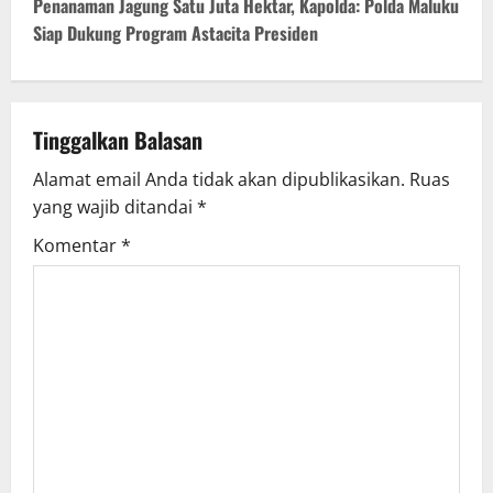
n
Penanaman Jagung Satu Juta Hektar, Kapolda: Polda Maluku
Siap Dukung Program Astacita Presiden
a
v
i
Tinggalkan Balasan
g
Alamat email Anda tidak akan dipublikasikan.
Ruas
yang wajib ditandai
*
a
Komentar
*
t
i
o
n