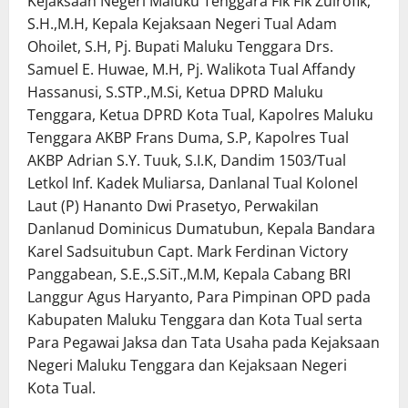
Kejaksaan Negeri Maluku Tenggara Fik Fik Zulrofik,
S.H.,M.H, Kepala Kejaksaan Negeri Tual Adam
Ohoilet, S.H, Pj. Bupati Maluku Tenggara Drs.
Samuel E. Huwae, M.H, Pj. Walikota Tual Affandy
Hassanusi, S.STP.,M.Si, Ketua DPRD Maluku
Tenggara, Ketua DPRD Kota Tual, Kapolres Maluku
Tenggara AKBP Frans Duma, S.P, Kapolres Tual
AKBP Adrian S.Y. Tuuk, S.I.K, Dandim 1503/Tual
Letkol Inf. Kadek Muliarsa, Danlanal Tual Kolonel
Laut (P) Hananto Dwi Prasetyo, Perwakilan
Danlanud Dominicus Dumatubun, Kepala Bandara
Karel Sadsuitubun Capt. Mark Ferdinan Victory
Panggabean, S.E.,S.SiT.,M.M, Kepala Cabang BRI
Langgur Agus Haryanto, Para Pimpinan OPD pada
Kabupaten Maluku Tenggara dan Kota Tual serta
Para Pegawai Jaksa dan Tata Usaha pada Kejaksaan
Negeri Maluku Tenggara dan Kejaksaan Negeri
Kota Tual.