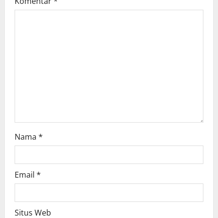
Komentar
*
a
t
i
o
n
Nama
*
Email
*
Situs Web