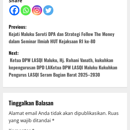
Share
P
Previous:
o
Kejati Maluku Soroti DPA dan Strategi Follow The Money
dalam Seminar Ilmiah HUT Kejaksaan RI ke-80
s
Next:
t
Ketua DPW LASQI Maluku, Hj. Rohani Vanath, kukuhkan
kepengurusan DPD LAKetua DPW LASQI Maluku Kukuhkan
n
Pengurus LASQI Seram Bagian Barat 2025–2030
a
v
Tinggalkan Balasan
i
Alamat email Anda tidak akan dipublikasikan.
Ruas
g
yang wajib ditandai
*