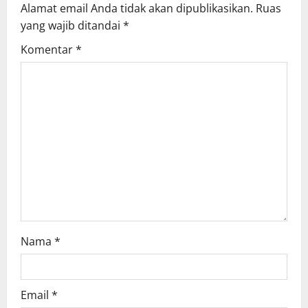
Alamat email Anda tidak akan dipublikasikan.
Ruas
i
yang wajib ditandai
*
g
Komentar
*
a
t
i
o
n
Nama
*
Email
*