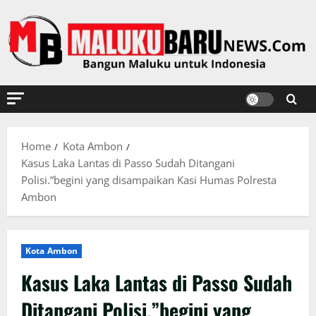
Skip
to
content
Home
Kota Ambon
Kasus Laka Lantas di Passo Sudah Ditangani
Polisi.”begini yang disampaikan Kasi Humas Polresta
Ambon
Kota Ambon
Kasus Laka Lantas di Passo Sudah
Ditangani Polisi.”begini yang