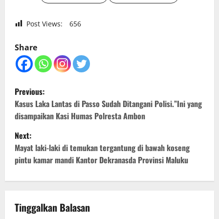
Post Views:
656
Share
P
Previous:
o
Kasus Laka Lantas di Passo Sudah Ditangani Polisi.”Ini yang
disampaikan Kasi Humas Polresta Ambon
s
Next:
t
Mayat laki-laki di temukan tergantung di bawah koseng
pintu kamar mandi Kantor Dekranasda Provinsi Maluku
n
a
v
Tinggalkan Balasan