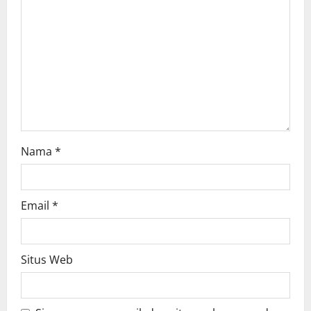
a
t
i
o
n
Nama
*
Email
*
Situs Web