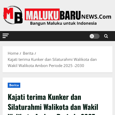
Skip
to
content
Home
Berita
Kajati terima Kunker dan Silaturahmi Walikota dan
Wakil Walikota Ambon Periode 2025 -2030
Berita
Kajati terima Kunker dan
Silaturahmi Walikota dan Wakil