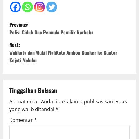
P
Previous:
o
Polisi Ciduk Dua Pemuda Pemilik Narkoba
Next:
s
Walikota dan Wakil WaliKota Ambon Kunker ke Kantor
t
Kejati Maluku
n
a
Tinggalkan Balasan
v
Alamat email Anda tidak akan dipublikasikan.
Ruas
yang wajib ditandai
*
i
Komentar
*
g