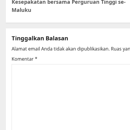
Kesepakatan bersama Perguruan Tinggi se-
o
Maluku
s
t
Tinggalkan Balasan
n
Alamat email Anda tidak akan dipublikasikan.
Ruas yan
a
Komentar
*
v
i
g
a
t
i