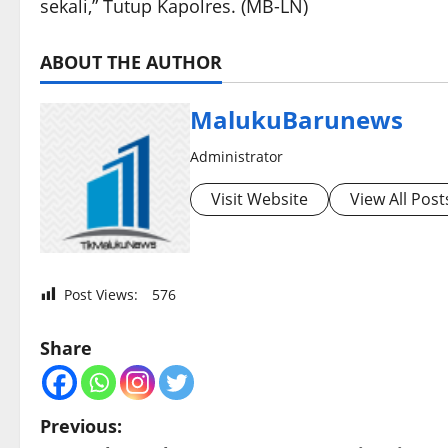
sekali,” Tutup Kapolres. (MB-LN)
ABOUT THE AUTHOR
MalukuBarunews
Administrator
Visit Website
View All Post
Post Views:
576
Share
P
Previous: