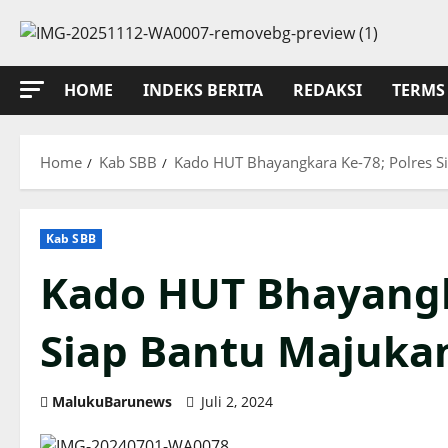
Skip
to
content
HOME
INDEKS BERITA
REDAKSI
TERMS 
Home
Kab SBB
Kado HUT Bhayangkara Ke-78; Polres 
Kab SBB
Kado HUT Bhayangk
Siap Bantu Majuka
MalukuBarunews
Juli 2, 2024