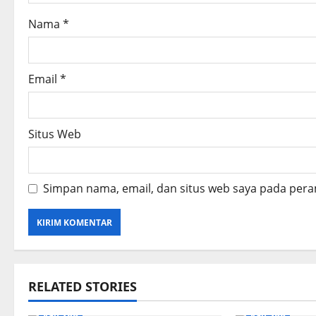
o
Nama
*
n
Email
*
Situs Web
Simpan nama, email, dan situs web saya pada pera
RELATED STORIES
Kab SBB
Kab SBB