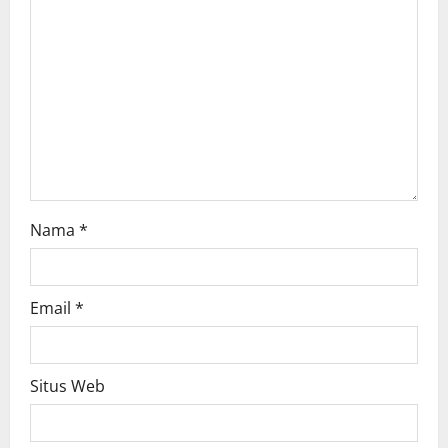
t
i
o
n
Nama
*
Email
*
Situs Web