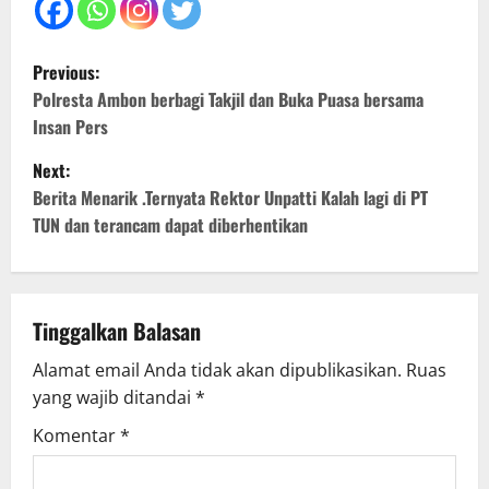
P
Previous:
o
Polresta Ambon berbagi Takjil dan Buka Puasa bersama
Insan Pers
s
Next:
t
Berita Menarik .Ternyata Rektor Unpatti Kalah lagi di PT
TUN dan terancam dapat diberhentikan
n
a
v
Tinggalkan Balasan
Alamat email Anda tidak akan dipublikasikan.
Ruas
i
yang wajib ditandai
*
g
Komentar
*
a