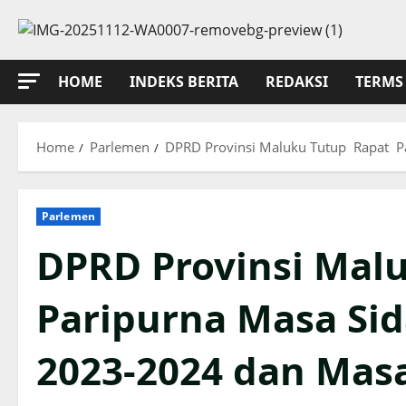
Skip
to
content
HOME
INDEKS BERITA
REDAKSI
TERMS 
Home
Parlemen
DPRD Provinsi Maluku Tutup Rapat P
Parlemen
DPRD Provinsi Mal
Paripurna Masa Sid
2023-2024 dan Masa