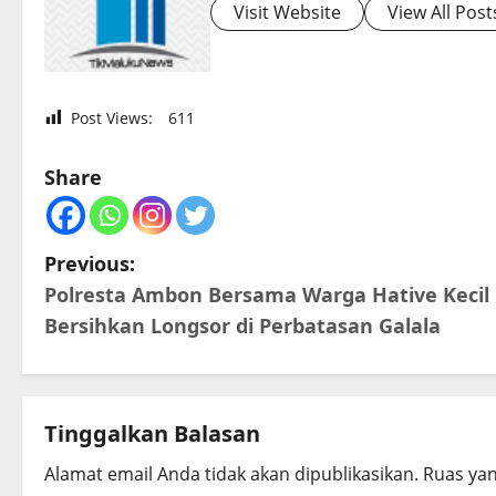
Visit Website
View All Post
Post Views:
611
Share
P
Previous:
Polresta Ambon Bersama Warga Hative Kecil
o
Bersihkan Longsor di Perbatasan Galala
s
t
Tinggalkan Balasan
n
Alamat email Anda tidak akan dipublikasikan.
Ruas yan