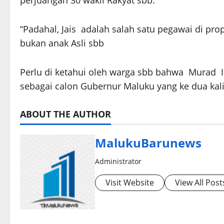
perjuangan 30 wakil Rakyat sbb.
“Padahal, Jais adalah salah satu pegawai di pr
bukan anak Asli sbb
Perlu di ketahui oleh warga sbb bahwa Murad 
sebagai calon Gubernur Maluku yang ke dua kal
ABOUT THE AUTHOR
MalukuBarunews
Administrator
Visit Website
View All Post