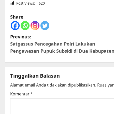
Post Views:
620
Share
P
Previous:
Satgassus Pencegahan Polri Lakukan
o
Pengawasan Pupuk Subsidi di Dua Kabupate
s
t
Tinggalkan Balasan
n
Alamat email Anda tidak akan dipublikasikan.
Ruas yan
a
Komentar
*
v
i