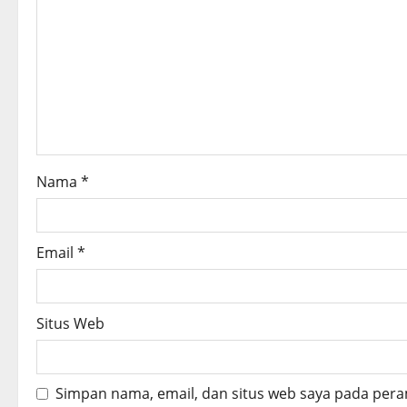
g
a
t
i
o
Nama
*
n
Email
*
Situs Web
Simpan nama, email, dan situs web saya pada pera