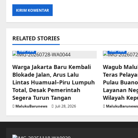
RELATED STORIES
Kab SBB
Kab SBB
Warga Jakarta Baru Kembali
Wagub Malu
Blokade Jalan, Arus Lalu
Teras Pelaya
Lintas Huamual–Piru Lumpuh
Pulau Buano
Total, Desak Pemerintah
Layanan Ne
Segera Turun Tangan
Wilayah Kep
MalukuBarunews
Juli 28, 2026
MalukuBarunew