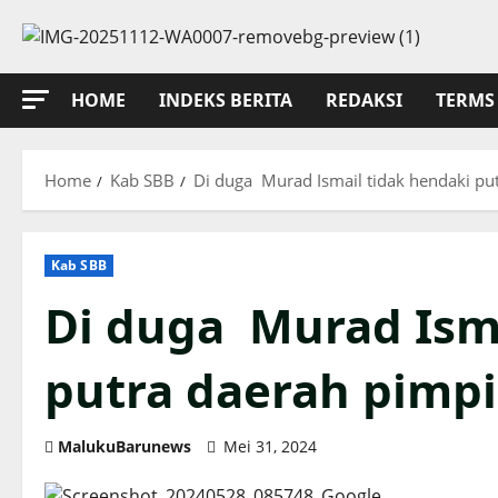
Skip
to
content
HOME
INDEKS BERITA
REDAKSI
TERMS 
Home
Kab SBB
Di duga Murad Ismail tidak hendaki pu
Kab SBB
Di duga Murad Isma
putra daerah pimp
MalukuBarunews
Mei 31, 2024