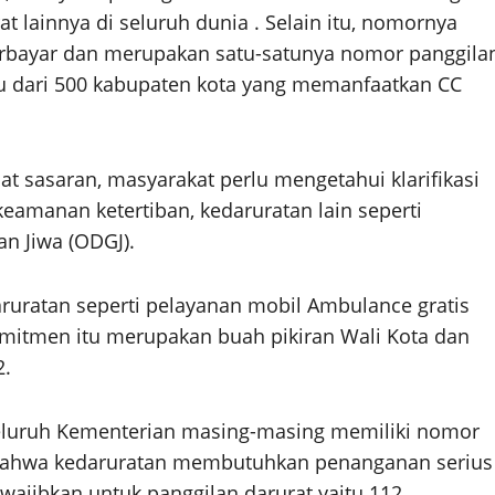
 lainnya di seluruh dunia . Selain itu, nomornya
erbayar dan merupakan satu-satunya nomor panggila
tu dari 500 kabupaten kota yang memanfaatkan CC
 sasaran, masyarakat perlu mengetahui klarifikasi
keamanan ketertiban, kedaruratan lain seperti
n Jiwa (ODGJ).
aruratan seperti pelayanan mobil Ambulance gratis
itmen itu merupakan buah pikiran Wali Kota dan
2.
seluruh Kementerian masing-masing memiliki nomor
 bahwa kedaruratan membutuhkan penanganan serius
ajibkan untuk panggilan darurat yaitu 112.