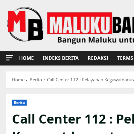
Skip
to
content
HOME
INDEKS BERITA
REDAKSI
TERMS 
Home
Berita
Call Center 112 : Pelayanan Kegawatdaru
Berita
Call Center 112 : P