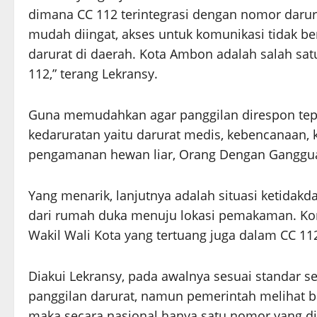
dimana CC 112 terintegrasi dengan nomor darurat
mudah diingat, akses untuk komunikasi tidak b
darurat di daerah. Kota Ambon adalah salah sa
112,” terang Lekransy.
Guna memudahkan agar panggilan direspon tepat
kedaruratan yaitu darurat medis, kebencanaan, 
pengamanan hewan liar, Orang Dengan Ganggua
Yang menarik, lanjutnya adalah situasi ketidakd
dari rumah duka menuju lokasi pemakaman. Kom
Wakil Wali Kota yang tertuang juga dalam CC 11
Diakui Lekransy, pada awalnya sesuai standar 
panggilan darurat, namun pemerintah melihat
maka secara nasional hanya satu nomor yang diw