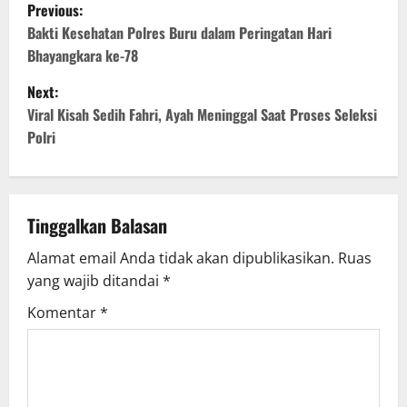
P
Previous:
o
Bakti Kesehatan Polres Buru dalam Peringatan Hari
Bhayangkara ke-78
s
Next:
t
Viral Kisah Sedih Fahri, Ayah Meninggal Saat Proses Seleksi
Polri
n
a
v
Tinggalkan Balasan
Alamat email Anda tidak akan dipublikasikan.
Ruas
i
yang wajib ditandai
*
g
Komentar
*
a
t