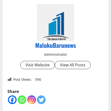
MalukuBarunews
Administrator
Visit Website
View All Posts
Post Views:
590
Share