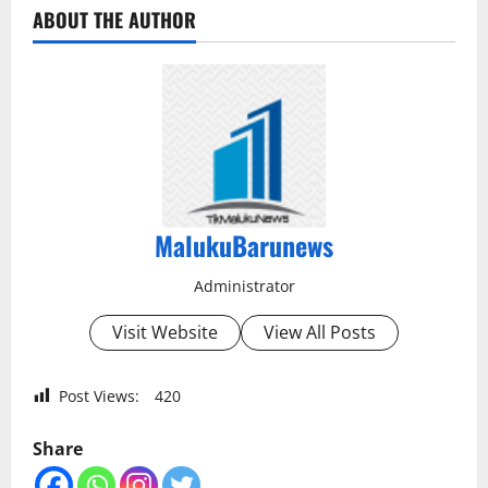
ABOUT THE AUTHOR
MalukuBarunews
Administrator
Visit Website
View All Posts
Post Views:
420
Share