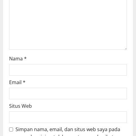
t
i
o
n
Nama
*
Email
*
Situs Web
Simpan nama, email, dan situs web saya pada