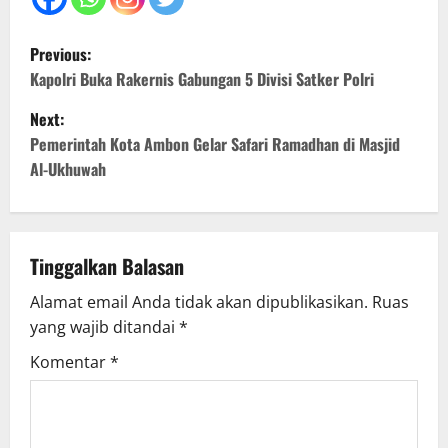
P
Previous:
o
Kapolri Buka Rakernis Gabungan 5 Divisi Satker Polri
Next:
s
Pemerintah Kota Ambon Gelar Safari Ramadhan di Masjid
t
Al-Ukhuwah
n
a
Tinggalkan Balasan
v
Alamat email Anda tidak akan dipublikasikan.
Ruas
yang wajib ditandai
*
i
Komentar
*
g
a