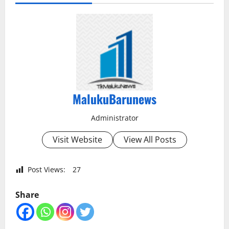
MalukuBarunews
Administrator
Visit Website
View All Posts
Post Views:
27
Share