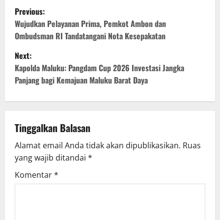
P
Previous:
o
Wujudkan Pelayanan Prima, Pemkot Ambon dan
Ombudsman RI Tandatangani Nota Kesepakatan
s
Next:
t
Kapolda Maluku: Pangdam Cup 2026 Investasi Jangka
Panjang bagi Kemajuan Maluku Barat Daya
n
a
v
Tinggalkan Balasan
Alamat email Anda tidak akan dipublikasikan.
Ruas
i
yang wajib ditandai
*
g
Komentar
*
a
t