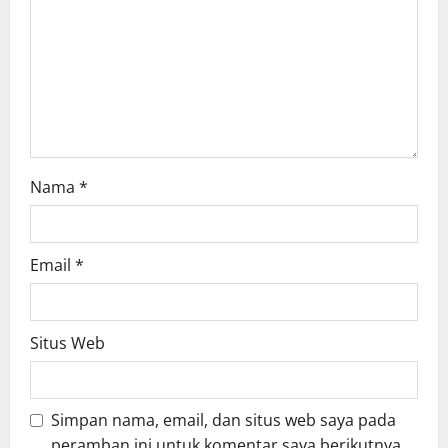
i
o
n
Nama
*
Email
*
Situs Web
Simpan nama, email, dan situs web saya pada
peramban ini untuk komentar saya berikutnya.