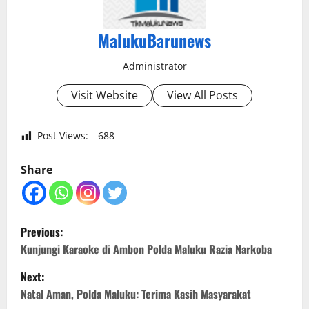
MalukuBarunews
Administrator
Visit Website
View All Posts
Post Views:
688
Share
P
Previous:
o
Kunjungi Karaoke di Ambon Polda Maluku Razia Narkoba
Next:
s
Natal Aman, Polda Maluku: Terima Kasih Masyarakat