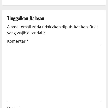
t
n
Tinggalkan Balasan
a
Alamat email Anda tidak akan dipublikasikan.
Ruas
v
yang wajib ditandai
*
i
Komentar
*
g
a
t
i
o
n